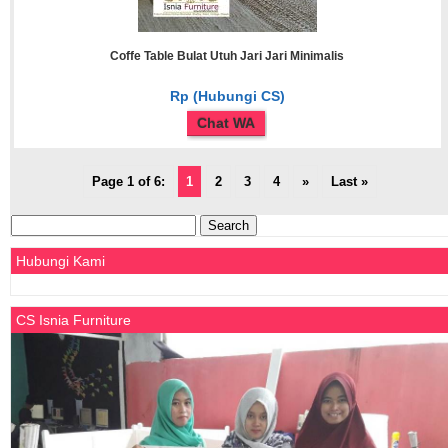
Coffe Table Bulat Utuh Jari Jari Minimalis
Rp (Hubungi CS)
Chat WA
Page 1 of 6:
1
2
3
4
»
Last »
Search
for:
Hubungi Kami
CS Isnia Furniture