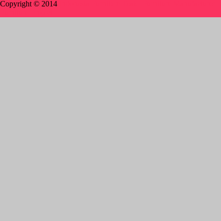
Copyright © 2014
Indonesia Furniture Teak | Furniture Manufacturer |
Furniture Project