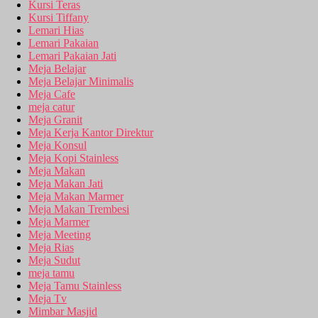
Kursi Teras
Kursi Tiffany
Lemari Hias
Lemari Pakaian
Lemari Pakaian Jati
Meja Belajar
Meja Belajar Minimalis
Meja Cafe
meja catur
Meja Granit
Meja Kerja Kantor Direktur
Meja Konsul
Meja Kopi Stainless
Meja Makan
Meja Makan Jati
Meja Makan Marmer
Meja Makan Trembesi
Meja Marmer
Meja Meeting
Meja Rias
Meja Sudut
meja tamu
Meja Tamu Stainless
Meja Tv
Mimbar Masjid