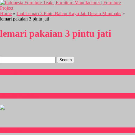
Home
»
Jual Lemari 3 Pintu Bahan Kayu Jati Desain Minimalis
»
lemari pakaian 3 pintu jati
lemari pakaian 3 pintu jati
Search
for:
Hubungi Kami
CS Isnia Furniture
Kitchen Set