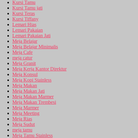
Kursi Tamu
Kursi Tamu jati
Kursi Teras
Kursi Tiffany
Lemari Hias
Lemari Pakaian
Lemari Pakaian Jati
Meja Belajar
Meja Belajar Minimalis
Meja Cafe
meja catur
Meja Granit
Meja Kerja Kantor Direktur
Meja Konsul
Meja Kopi Stainless
Meja Makan
Meja Makan Jati
Meja Makan Marmer
Meja Makan Trembesi
Meja Marmer
Meja Meeting
Meja Rias
Meja Sudut
meja tamu
Meja Tamu Stainless