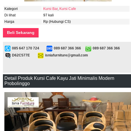
Kategori
Kursi Bar
,
Kursi Cafe
Di lihat
97 kali
Harga
Rp (Hubungi CS)
Beli Sekarang
085 647 170 724
089 687 366 366
089 687 366 366
D62C577E
isniafurniture@gmail.com
Detail Produk Kursi Cafe Kayu Jati Minimalis Modern
Probolinggo