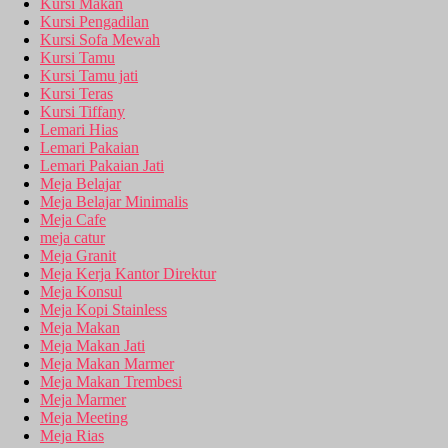
Kursi Makan
Kursi Pengadilan
Kursi Sofa Mewah
Kursi Tamu
Kursi Tamu jati
Kursi Teras
Kursi Tiffany
Lemari Hias
Lemari Pakaian
Lemari Pakaian Jati
Meja Belajar
Meja Belajar Minimalis
Meja Cafe
meja catur
Meja Granit
Meja Kerja Kantor Direktur
Meja Konsul
Meja Kopi Stainless
Meja Makan
Meja Makan Jati
Meja Makan Marmer
Meja Makan Trembesi
Meja Marmer
Meja Meeting
Meja Rias