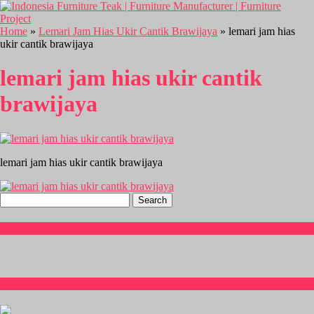
Home
»
Lemari Jam Hias Ukir Cantik Brawijaya
» lemari jam hias
ukir cantik brawijaya
lemari jam hias ukir cantik
brawijaya
lemari jam hias ukir cantik brawijaya
Search
for:
Hubungi Kami
CS Isnia Furniture