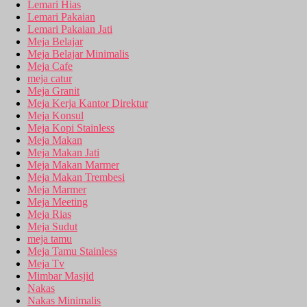
Lemari Hias
Lemari Pakaian
Lemari Pakaian Jati
Meja Belajar
Meja Belajar Minimalis
Meja Cafe
meja catur
Meja Granit
Meja Kerja Kantor Direktur
Meja Konsul
Meja Kopi Stainless
Meja Makan
Meja Makan Jati
Meja Makan Marmer
Meja Makan Trembesi
Meja Marmer
Meja Meeting
Meja Rias
Meja Sudut
meja tamu
Meja Tamu Stainless
Meja Tv
Mimbar Masjid
Nakas
Nakas Minimalis