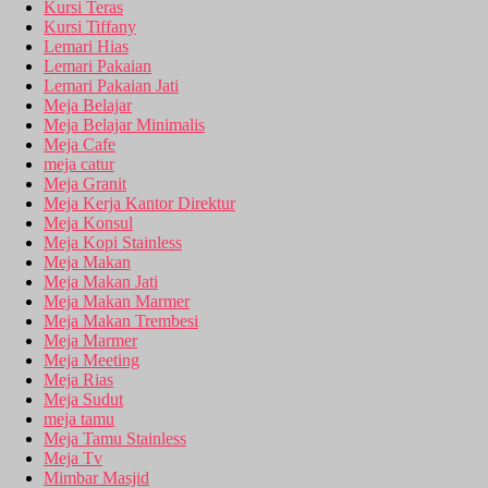
Kursi Teras
Kursi Tiffany
Lemari Hias
Lemari Pakaian
Lemari Pakaian Jati
Meja Belajar
Meja Belajar Minimalis
Meja Cafe
meja catur
Meja Granit
Meja Kerja Kantor Direktur
Meja Konsul
Meja Kopi Stainless
Meja Makan
Meja Makan Jati
Meja Makan Marmer
Meja Makan Trembesi
Meja Marmer
Meja Meeting
Meja Rias
Meja Sudut
meja tamu
Meja Tamu Stainless
Meja Tv
Mimbar Masjid