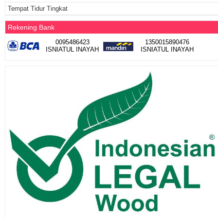
Tempat Tidur Tingkat
Rekening Bank
0095486423
1350015890476
ISNIATUL INAYAH
ISNIATUL INAYAH