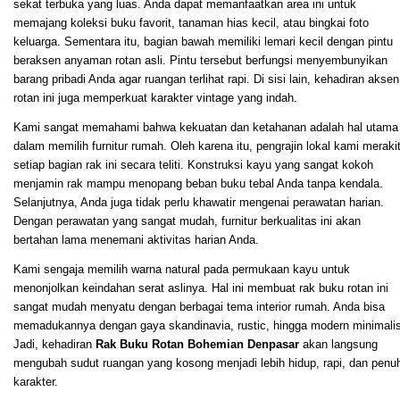
sekat terbuka yang luas. Anda dapat memanfaatkan area ini untuk
memajang koleksi buku favorit, tanaman hias kecil, atau bingkai foto
keluarga. Sementara itu, bagian bawah memiliki lemari kecil dengan pintu
beraksen anyaman rotan asli. Pintu tersebut berfungsi menyembunyikan
barang pribadi Anda agar ruangan terlihat rapi. Di sisi lain, kehadiran aksen
rotan ini juga memperkuat karakter vintage yang indah.
Kami sangat memahami bahwa kekuatan dan ketahanan adalah hal utama
dalam memilih furnitur rumah. Oleh karena itu, pengrajin lokal kami meraki
setiap bagian rak ini secara teliti. Konstruksi kayu yang sangat kokoh
menjamin rak mampu menopang beban buku tebal Anda tanpa kendala.
Selanjutnya, Anda juga tidak perlu khawatir mengenai perawatan harian.
Dengan perawatan yang sangat mudah, furnitur berkualitas ini akan
bertahan lama menemani aktivitas harian Anda.
Kami sengaja memilih warna natural pada permukaan kayu untuk
menonjolkan keindahan serat aslinya. Hal ini membuat rak buku rotan ini
sangat mudah menyatu dengan berbagai tema interior rumah. Anda bisa
memadukannya dengan gaya skandinavia, rustic, hingga modern minimalis
Jadi, kehadiran
Rak Buku Rotan Bohemian Denpasar
akan langsung
mengubah sudut ruangan yang kosong menjadi lebih hidup, rapi, dan penu
karakter.