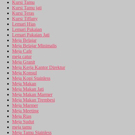
Kursi Tamu
Kursi Tamu jati
Kursi Teras
Kursi Tiffany
Lemari Hias
Lemari Pakaian
Lemari Pakaian Jati
Meja Belajar
Meja Belajar Minimalis
Meja Cafe
meja catur
Meja Granit
Meja Kerja Kantor Direktur
Meja Konsul
Meja Kopi Stainless
Meja Makan
Meja Makan Jati
Meja Makan Marmer
Meja Makan Trembesi
Meja Marmer
Meja Meeting
Meja Rias
Meja Sudut
meja tamu
Meja Tamu Stainless