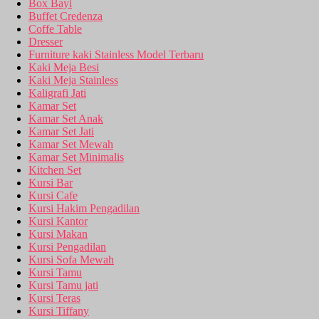
Box Bayi
Buffet Credenza
Coffe Table
Dresser
Furniture kaki Stainless Model Terbaru
Kaki Meja Besi
Kaki Meja Stainless
Kaligrafi Jati
Kamar Set
Kamar Set Anak
Kamar Set Jati
Kamar Set Mewah
Kamar Set Minimalis
Kitchen Set
Kursi Bar
Kursi Cafe
Kursi Hakim Pengadilan
Kursi Kantor
Kursi Makan
Kursi Pengadilan
Kursi Sofa Mewah
Kursi Tamu
Kursi Tamu jati
Kursi Teras
Kursi Tiffany