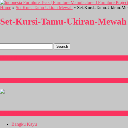
Home
»
Set Kursi Tamu Ukiran Mewah
» Set-Kursi-Tamu-Ukiran-M
Set-Kursi-Tamu-Ukiran-Mewah
Search
for:
Hubungi Kami
CS Isnia Furniture
Kitchen Set
Bangku Kayu