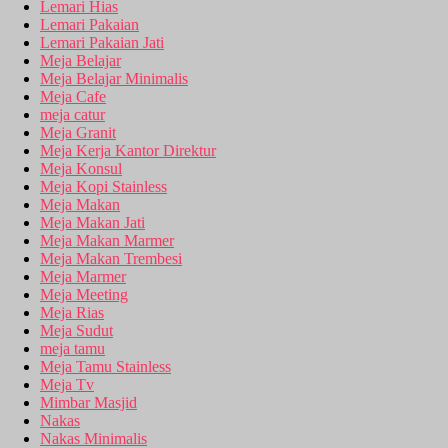
Lemari Hias
Lemari Pakaian
Lemari Pakaian Jati
Meja Belajar
Meja Belajar Minimalis
Meja Cafe
meja catur
Meja Granit
Meja Kerja Kantor Direktur
Meja Konsul
Meja Kopi Stainless
Meja Makan
Meja Makan Jati
Meja Makan Marmer
Meja Makan Trembesi
Meja Marmer
Meja Meeting
Meja Rias
Meja Sudut
meja tamu
Meja Tamu Stainless
Meja Tv
Mimbar Masjid
Nakas
Nakas Minimalis