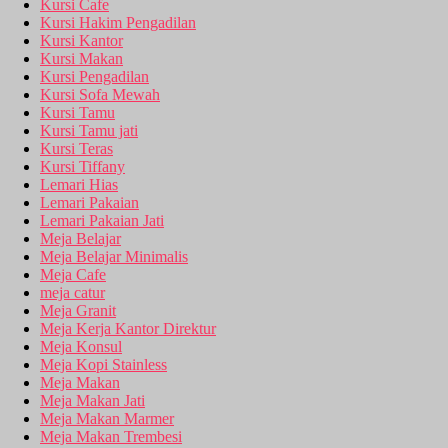
Kursi Cafe
Kursi Hakim Pengadilan
Kursi Kantor
Kursi Makan
Kursi Pengadilan
Kursi Sofa Mewah
Kursi Tamu
Kursi Tamu jati
Kursi Teras
Kursi Tiffany
Lemari Hias
Lemari Pakaian
Lemari Pakaian Jati
Meja Belajar
Meja Belajar Minimalis
Meja Cafe
meja catur
Meja Granit
Meja Kerja Kantor Direktur
Meja Konsul
Meja Kopi Stainless
Meja Makan
Meja Makan Jati
Meja Makan Marmer
Meja Makan Trembesi