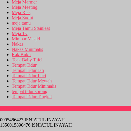
Meja Marmer
Meja Meeting
Meja Rias
Meja Sudut
meja tamu
Meja Tamu Stainless
Meja Tv
Mimbar Masjid
Nakas
Nakas Minimalis
Rak Buku
Teak Baby Tafel
Tempat Tidur
Tempat Tidur Jati
Tempat Tidur Laci
Tempat Tidur Mewah
Tempat Tidur Minimalis
tempat tidur sorong
Tempat Tidur Tingkat
Rekening Bank
0095486423 ISNIATUL INAYAH
1350015890476 ISNIATUL INAYAH