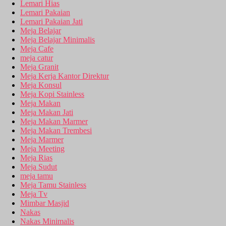
Lemari Hias
Lemari Pakaian
Lemari Pakaian Jati
Meja Belajar
Meja Belajar Minimalis
Meja Cafe
meja catur
Meja Granit
Meja Kerja Kantor Direktur
Meja Konsul
Meja Kopi Stainless
Meja Makan
Meja Makan Jati
Meja Makan Marmer
Meja Makan Trembesi
Meja Marmer
Meja Meeting
Meja Rias
Meja Sudut
meja tamu
Meja Tamu Stainless
Meja Tv
Mimbar Masjid
Nakas
Nakas Minimalis