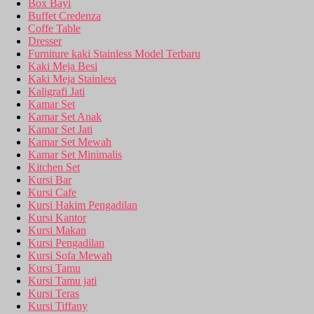
Box Bayi
Buffet Credenza
Coffe Table
Dresser
Furniture kaki Stainless Model Terbaru
Kaki Meja Besi
Kaki Meja Stainless
Kaligrafi Jati
Kamar Set
Kamar Set Anak
Kamar Set Jati
Kamar Set Mewah
Kamar Set Minimalis
Kitchen Set
Kursi Bar
Kursi Cafe
Kursi Hakim Pengadilan
Kursi Kantor
Kursi Makan
Kursi Pengadilan
Kursi Sofa Mewah
Kursi Tamu
Kursi Tamu jati
Kursi Teras
Kursi Tiffany