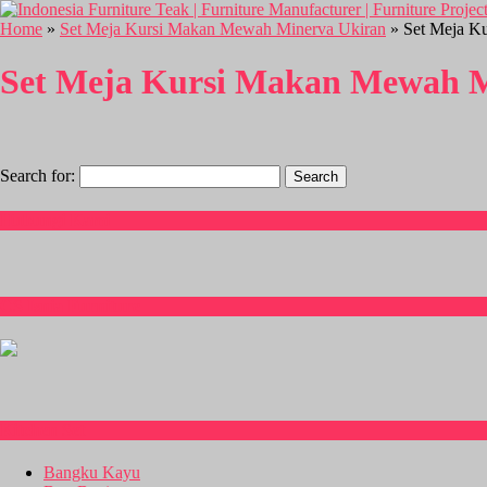
Home
»
Set Meja Kursi Makan Mewah Minerva Ukiran
» Set Meja K
Set Meja Kursi Makan Mewah M
Search for:
Hubungi Kami
CS Isnia Furniture
Kitchen Set
Bangku Kayu