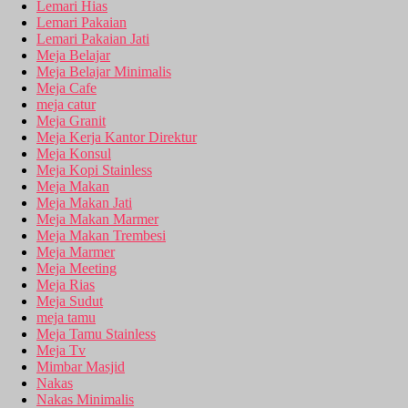
Lemari Hias
Lemari Pakaian
Lemari Pakaian Jati
Meja Belajar
Meja Belajar Minimalis
Meja Cafe
meja catur
Meja Granit
Meja Kerja Kantor Direktur
Meja Konsul
Meja Kopi Stainless
Meja Makan
Meja Makan Jati
Meja Makan Marmer
Meja Makan Trembesi
Meja Marmer
Meja Meeting
Meja Rias
Meja Sudut
meja tamu
Meja Tamu Stainless
Meja Tv
Mimbar Masjid
Nakas
Nakas Minimalis