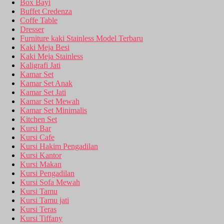
Box Bayi
Buffet Credenza
Coffe Table
Dresser
Furniture kaki Stainless Model Terbaru
Kaki Meja Besi
Kaki Meja Stainless
Kaligrafi Jati
Kamar Set
Kamar Set Anak
Kamar Set Jati
Kamar Set Mewah
Kamar Set Minimalis
Kitchen Set
Kursi Bar
Kursi Cafe
Kursi Hakim Pengadilan
Kursi Kantor
Kursi Makan
Kursi Pengadilan
Kursi Sofa Mewah
Kursi Tamu
Kursi Tamu jati
Kursi Teras
Kursi Tiffany