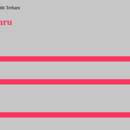
tih Terbaru
aru