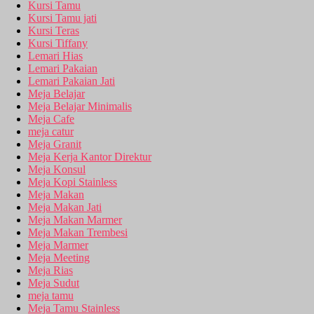
Kursi Tamu
Kursi Tamu jati
Kursi Teras
Kursi Tiffany
Lemari Hias
Lemari Pakaian
Lemari Pakaian Jati
Meja Belajar
Meja Belajar Minimalis
Meja Cafe
meja catur
Meja Granit
Meja Kerja Kantor Direktur
Meja Konsul
Meja Kopi Stainless
Meja Makan
Meja Makan Jati
Meja Makan Marmer
Meja Makan Trembesi
Meja Marmer
Meja Meeting
Meja Rias
Meja Sudut
meja tamu
Meja Tamu Stainless