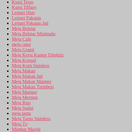
Kursi Teras
Kursi Tiffany
Lemari Hias
Lemari Pakaian
Lemari Pakaian Jati
Meja Belajar
Meja Belajar Minimalis
Meja Cafe
meja catur
Meja Granit
Meja Kerja Kantor Direktur
Meja Konsul
Meja Kopi Stainless
Meja Makan
Meja Makan Jati
Meja Makan Marmer
Meja Makan Trembesi
Meja Marmer
Meja Meeting
Meja Rias
Meja Sudut
meja tamu
Meja Tamu Stainless
Meja Tv
Mimbar Masjid