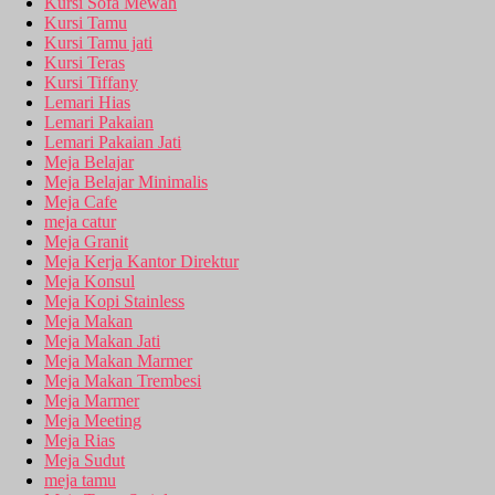
Kursi Sofa Mewah
Kursi Tamu
Kursi Tamu jati
Kursi Teras
Kursi Tiffany
Lemari Hias
Lemari Pakaian
Lemari Pakaian Jati
Meja Belajar
Meja Belajar Minimalis
Meja Cafe
meja catur
Meja Granit
Meja Kerja Kantor Direktur
Meja Konsul
Meja Kopi Stainless
Meja Makan
Meja Makan Jati
Meja Makan Marmer
Meja Makan Trembesi
Meja Marmer
Meja Meeting
Meja Rias
Meja Sudut
meja tamu