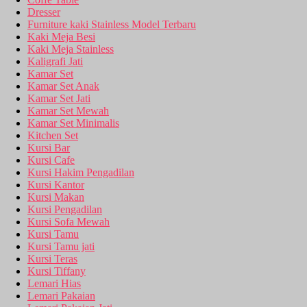
Dresser
Furniture kaki Stainless Model Terbaru
Kaki Meja Besi
Kaki Meja Stainless
Kaligrafi Jati
Kamar Set
Kamar Set Anak
Kamar Set Jati
Kamar Set Mewah
Kamar Set Minimalis
Kitchen Set
Kursi Bar
Kursi Cafe
Kursi Hakim Pengadilan
Kursi Kantor
Kursi Makan
Kursi Pengadilan
Kursi Sofa Mewah
Kursi Tamu
Kursi Tamu jati
Kursi Teras
Kursi Tiffany
Lemari Hias
Lemari Pakaian