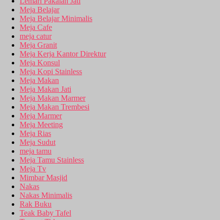
Lemari Pakaian Jati
Meja Belajar
Meja Belajar Minimalis
Meja Cafe
meja catur
Meja Granit
Meja Kerja Kantor Direktur
Meja Konsul
Meja Kopi Stainless
Meja Makan
Meja Makan Jati
Meja Makan Marmer
Meja Makan Trembesi
Meja Marmer
Meja Meeting
Meja Rias
Meja Sudut
meja tamu
Meja Tamu Stainless
Meja Tv
Mimbar Masjid
Nakas
Nakas Minimalis
Rak Buku
Teak Baby Tafel