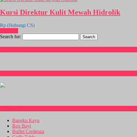
Kursi Direktur Kulit Mewah Hidrolik
Rp (Hubungi CS)
Chat WA
Search for:
Hubungi Kami
CS Isnia Furniture
Kitchen Set
Bangku Kayu
Box Bayi
Buffet Credenza
Coffe Table