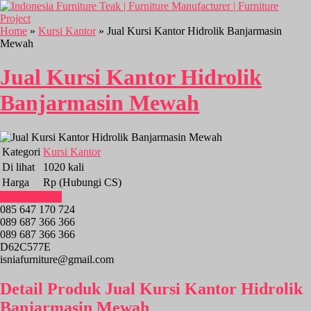
Home
»
Kursi Kantor
» Jual Kursi Kantor Hidrolik Banjarmasin
Mewah
Jual Kursi Kantor Hidrolik
Banjarmasin Mewah
Kategori
Kursi Kantor
Di lihat
1020 kali
Harga
Rp (Hubungi CS)
Beli Sekarang
085 647 170 724
089 687 366 366
089 687 366 366
D62C577E
isniafurniture@gmail.com
Detail Produk Jual Kursi Kantor Hidrolik
Banjarmasin Mewah