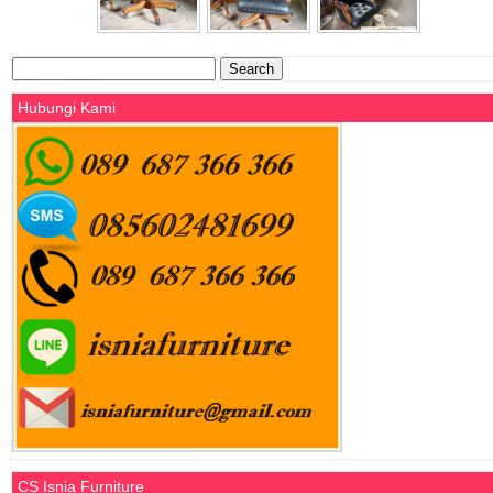
Search
for:
Hubungi Kami
CS Isnia Furniture