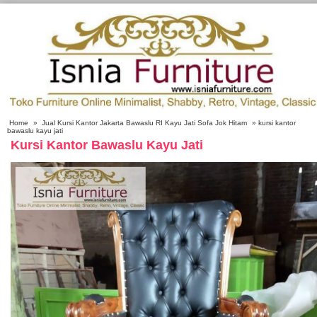
Home
»
Jual Kursi Kantor Jakarta Bawaslu RI Kayu Jati Sofa Jok Hitam
» kursi kantor
bawaslu kayu jati
Kursi Kantor Bawaslu Kayu Jati