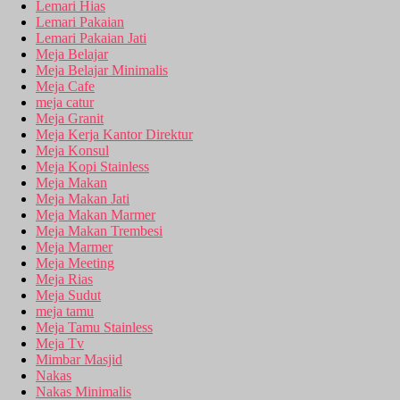
Lemari Hias
Lemari Pakaian
Lemari Pakaian Jati
Meja Belajar
Meja Belajar Minimalis
Meja Cafe
meja catur
Meja Granit
Meja Kerja Kantor Direktur
Meja Konsul
Meja Kopi Stainless
Meja Makan
Meja Makan Jati
Meja Makan Marmer
Meja Makan Trembesi
Meja Marmer
Meja Meeting
Meja Rias
Meja Sudut
meja tamu
Meja Tamu Stainless
Meja Tv
Mimbar Masjid
Nakas
Nakas Minimalis