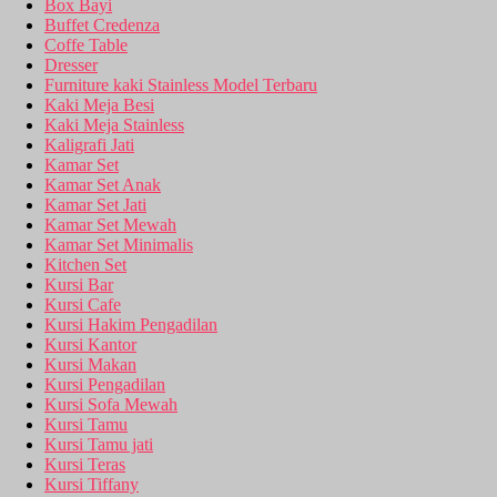
Box Bayi
Buffet Credenza
Coffe Table
Dresser
Furniture kaki Stainless Model Terbaru
Kaki Meja Besi
Kaki Meja Stainless
Kaligrafi Jati
Kamar Set
Kamar Set Anak
Kamar Set Jati
Kamar Set Mewah
Kamar Set Minimalis
Kitchen Set
Kursi Bar
Kursi Cafe
Kursi Hakim Pengadilan
Kursi Kantor
Kursi Makan
Kursi Pengadilan
Kursi Sofa Mewah
Kursi Tamu
Kursi Tamu jati
Kursi Teras
Kursi Tiffany