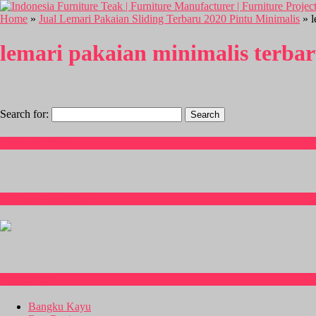
Home
»
Jual Lemari Pakaian Sliding Terbaru 2020 Pintu Minimalis
» l
lemari pakaian minimalis terba
Search for:
Hubungi Kami
CS Isnia Furniture
Kitchen Set
Bangku Kayu