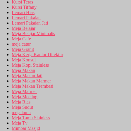
Kursi Teras
Kursi Tiffany
Lemari Hias
Lemari Pakaian
Lemari Pakaian Jati
Meja Belajar
Meja Belajar Minimalis
Meja Cafe
meja catur
Meja Granit
Meja Kerja Kantor Direktur
Meja Konsul
Meja Kopi Stainless
Meja Makan
Meja Makan Jati
Meja Makan Marmer
Meja Makan Trembesi
Meja Marmer
Meja Meeting
Meja Rias
Meja Sudut
meja tamu
Meja Tamu Stainless
Meja Tv
Mimbar Masjid