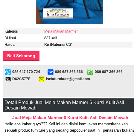
Kategori
Meja Makan Marmer
Di lihat
887 kali
Harga
Rp (Hubungi CS)
Beli Sekarang
085 647 170 724
089 687 366 366
089 687 366 366
D62C577E
isniafurniture@gmail.com
Detail Produk Jual Meja Makan Marmer 6 Kursi Kulit Asli
Desain Mewah
Jual Meja Makan Marmer 6 Kursi Kulit Asli Desain Mewah
Hallo apa kabar guys??? Kali ini dan disini kami akan memperkenalkan
sebuah produk furniture yang sedang terpopuler saat ini, penasaran bukan