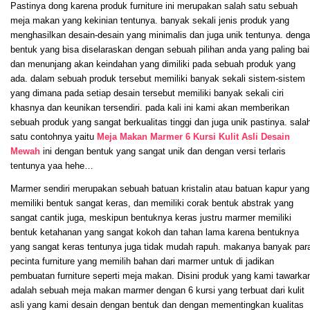
Pastinya dong karena produk furniture ini merupakan salah satu sebuah
meja makan yang kekinian tentunya. banyak sekali jenis produk yang
menghasilkan desain-desain yang minimalis dan juga unik tentunya. deng
bentuk yang bisa diselaraskan dengan sebuah pilihan anda yang paling bai
dan menunjang akan keindahan yang dimiliki pada sebuah produk yang
ada. dalam sebuah produk tersebut memiliki banyak sekali sistem-sistem
yang dimana pada setiap desain tersebut memiliki banyak sekali ciri
khasnya dan keunikan tersendiri. pada kali ini kami akan memberikan
sebuah produk yang sangat berkualitas tinggi dan juga unik pastinya. sala
satu contohnya yaitu
Meja Makan Marmer 6 Kursi Kulit Asli Desain
Mewah
ini dengan bentuk yang sangat unik dan dengan versi terlaris
tentunya yaa hehe…
Marmer sendiri merupakan sebuah batuan kristalin atau batuan kapur yang
memiliki bentuk sangat keras, dan memiliki corak bentuk abstrak yang
sangat cantik juga, meskipun bentuknya keras justru marmer memiliki
bentuk ketahanan yang sangat kokoh dan tahan lama karena bentuknya
yang sangat keras tentunya juga tidak mudah rapuh. makanya banyak par
pecinta furniture yang memilih bahan dari marmer untuk di jadikan
pembuatan furniture seperti meja makan. Disini produk yang kami tawarka
adalah sebuah meja makan marmer dengan 6 kursi yang terbuat dari kulit
asli yang kami desain dengan bentuk dan dengan mementingkan kualitas