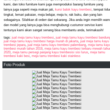
kami, dan toko furniture kami juga memproduksi barang furniture yang
lainya juga seperti meja makan jati,
kursi balok kayu trembesi
, tempat tidu
tingkat, lemari pakaian, meja belajar, meja tv, rak buku, dan yang lain
sebagainya. Silahkan di orderr dari sekarang. Jika anda ingin memilih war
dan model yang lainya juga bisa menghubungi custumor servise kami
tentunya kami akan sangat senang bisa membantu anda, terimakasih!
tags:
jual meja tamu kayu trembesi
,
jual meja tamu kayu trembesi bandun
jual meja tamu kayu trembesi harga murah di jakarta
,
jual meja tamu kayu
trembesi jepara
,
jual meja tamu kayu trembesi palembang
,
meja tamu kay
trembesi murah tahun 2019
,
meja tamu kayu trembesi terbaru mewah tahu
2020
,
meja tamu persegi panjang kayu trembesisi sisi lurus
,
meja tamu
trembesi kaki besi
,
meja tamu trembesi kaki stainless
Foto Produk