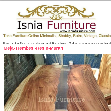
Home
»
Jual Meja Trembesi Resin Untuk Ruang Makan Modern
» meja-trembesi-resin-Mura
Meja-Trembesi-Resin-Murah