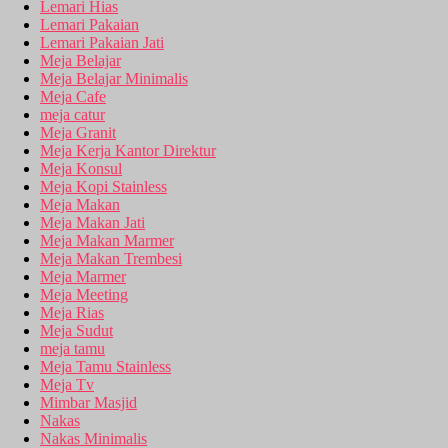
Lemari Hias
Lemari Pakaian
Lemari Pakaian Jati
Meja Belajar
Meja Belajar Minimalis
Meja Cafe
meja catur
Meja Granit
Meja Kerja Kantor Direktur
Meja Konsul
Meja Kopi Stainless
Meja Makan
Meja Makan Jati
Meja Makan Marmer
Meja Makan Trembesi
Meja Marmer
Meja Meeting
Meja Rias
Meja Sudut
meja tamu
Meja Tamu Stainless
Meja Tv
Mimbar Masjid
Nakas
Nakas Minimalis