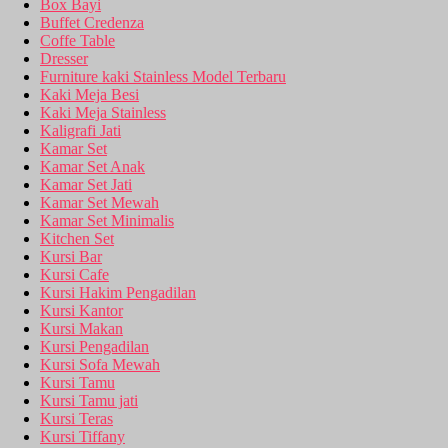
Box Bayi
Buffet Credenza
Coffe Table
Dresser
Furniture kaki Stainless Model Terbaru
Kaki Meja Besi
Kaki Meja Stainless
Kaligrafi Jati
Kamar Set
Kamar Set Anak
Kamar Set Jati
Kamar Set Mewah
Kamar Set Minimalis
Kitchen Set
Kursi Bar
Kursi Cafe
Kursi Hakim Pengadilan
Kursi Kantor
Kursi Makan
Kursi Pengadilan
Kursi Sofa Mewah
Kursi Tamu
Kursi Tamu jati
Kursi Teras
Kursi Tiffany