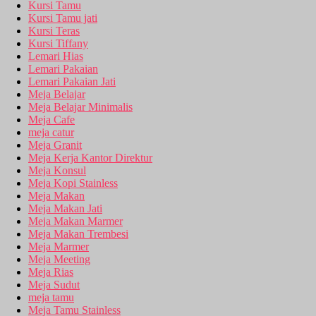
Kursi Tamu
Kursi Tamu jati
Kursi Teras
Kursi Tiffany
Lemari Hias
Lemari Pakaian
Lemari Pakaian Jati
Meja Belajar
Meja Belajar Minimalis
Meja Cafe
meja catur
Meja Granit
Meja Kerja Kantor Direktur
Meja Konsul
Meja Kopi Stainless
Meja Makan
Meja Makan Jati
Meja Makan Marmer
Meja Makan Trembesi
Meja Marmer
Meja Meeting
Meja Rias
Meja Sudut
meja tamu
Meja Tamu Stainless