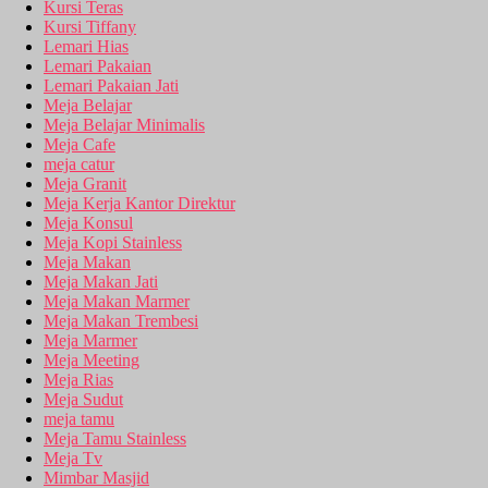
Kursi Teras
Kursi Tiffany
Lemari Hias
Lemari Pakaian
Lemari Pakaian Jati
Meja Belajar
Meja Belajar Minimalis
Meja Cafe
meja catur
Meja Granit
Meja Kerja Kantor Direktur
Meja Konsul
Meja Kopi Stainless
Meja Makan
Meja Makan Jati
Meja Makan Marmer
Meja Makan Trembesi
Meja Marmer
Meja Meeting
Meja Rias
Meja Sudut
meja tamu
Meja Tamu Stainless
Meja Tv
Mimbar Masjid