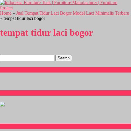
Home
»
Jual Tempat Tidur Laci Bogor Model Laci Minimalis Terbaru
» tempat tidur laci bogor
tempat tidur laci bogor
Search
for:
Hubungi Kami
CS Isnia Furniture
Kitchen Set