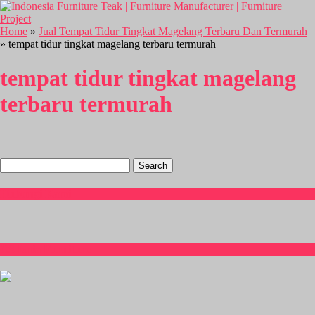
Home
»
Jual Tempat Tidur Tingkat Magelang Terbaru Dan Termurah
» tempat tidur tingkat magelang terbaru termurah
tempat tidur tingkat magelang
terbaru termurah
Search
for:
Hubungi Kami
CS Isnia Furniture