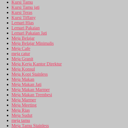
Kursi Tamu
Kursi Tamu jati
Kursi Teras
Kursi Tiffany
Lemari Hias
Lemari Pakaian
Lemari Pakaian Jati
Meja Belajar
Meja Belajar Minimalis
Meja Cafe
meja catur
Meja Granit
Meja Kerja Kantor Direktur
Meja Konsul
Meja Kopi Stainless
Meja Makan
Meja Makan Jati
Meja Makan Marmer
Meja Makan Trembesi
Meja Marmer
Meja Meeting
Meja Rias
Meja Sudut
meja tamu
Meja Tamu Stainless