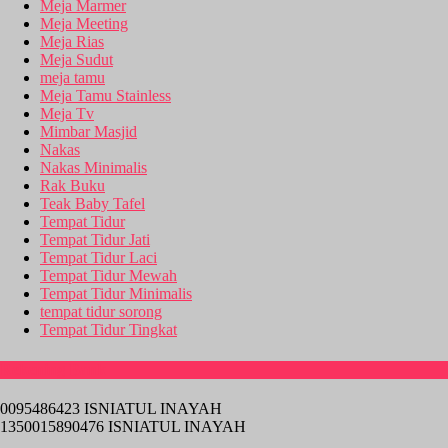
Meja Marmer
Meja Meeting
Meja Rias
Meja Sudut
meja tamu
Meja Tamu Stainless
Meja Tv
Mimbar Masjid
Nakas
Nakas Minimalis
Rak Buku
Teak Baby Tafel
Tempat Tidur
Tempat Tidur Jati
Tempat Tidur Laci
Tempat Tidur Mewah
Tempat Tidur Minimalis
tempat tidur sorong
Tempat Tidur Tingkat
Rekening Bank
0095486423 ISNIATUL INAYAH
1350015890476 ISNIATUL INAYAH