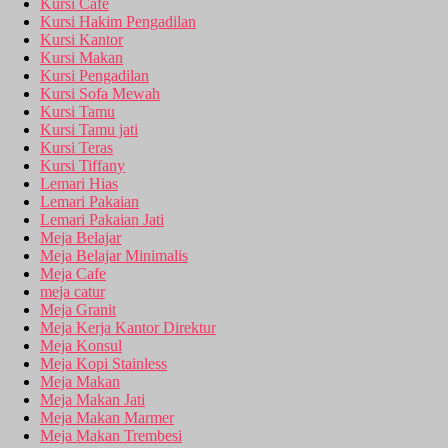
Kursi Cafe
Kursi Hakim Pengadilan
Kursi Kantor
Kursi Makan
Kursi Pengadilan
Kursi Sofa Mewah
Kursi Tamu
Kursi Tamu jati
Kursi Teras
Kursi Tiffany
Lemari Hias
Lemari Pakaian
Lemari Pakaian Jati
Meja Belajar
Meja Belajar Minimalis
Meja Cafe
meja catur
Meja Granit
Meja Kerja Kantor Direktur
Meja Konsul
Meja Kopi Stainless
Meja Makan
Meja Makan Jati
Meja Makan Marmer
Meja Makan Trembesi