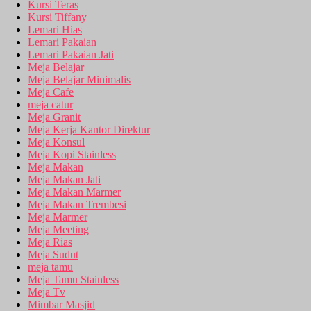
Kursi Teras
Kursi Tiffany
Lemari Hias
Lemari Pakaian
Lemari Pakaian Jati
Meja Belajar
Meja Belajar Minimalis
Meja Cafe
meja catur
Meja Granit
Meja Kerja Kantor Direktur
Meja Konsul
Meja Kopi Stainless
Meja Makan
Meja Makan Jati
Meja Makan Marmer
Meja Makan Trembesi
Meja Marmer
Meja Meeting
Meja Rias
Meja Sudut
meja tamu
Meja Tamu Stainless
Meja Tv
Mimbar Masjid