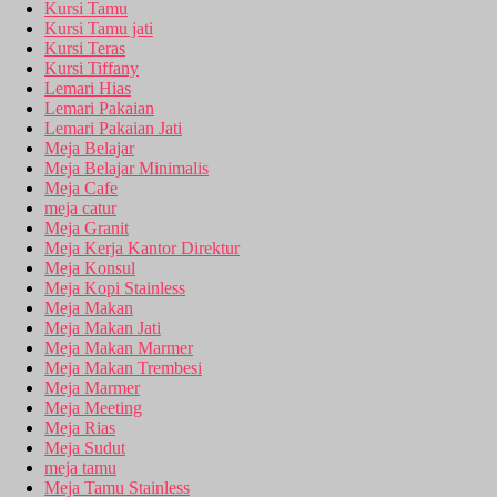
Kursi Tamu
Kursi Tamu jati
Kursi Teras
Kursi Tiffany
Lemari Hias
Lemari Pakaian
Lemari Pakaian Jati
Meja Belajar
Meja Belajar Minimalis
Meja Cafe
meja catur
Meja Granit
Meja Kerja Kantor Direktur
Meja Konsul
Meja Kopi Stainless
Meja Makan
Meja Makan Jati
Meja Makan Marmer
Meja Makan Trembesi
Meja Marmer
Meja Meeting
Meja Rias
Meja Sudut
meja tamu
Meja Tamu Stainless