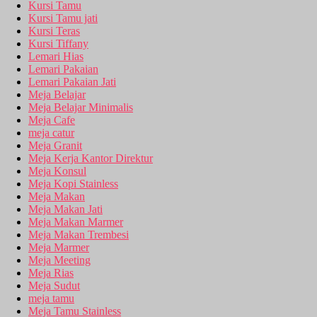
Kursi Tamu
Kursi Tamu jati
Kursi Teras
Kursi Tiffany
Lemari Hias
Lemari Pakaian
Lemari Pakaian Jati
Meja Belajar
Meja Belajar Minimalis
Meja Cafe
meja catur
Meja Granit
Meja Kerja Kantor Direktur
Meja Konsul
Meja Kopi Stainless
Meja Makan
Meja Makan Jati
Meja Makan Marmer
Meja Makan Trembesi
Meja Marmer
Meja Meeting
Meja Rias
Meja Sudut
meja tamu
Meja Tamu Stainless