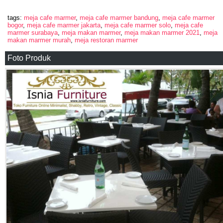
tags:
meja cafe marmer
,
meja cafe marmer bandung
,
meja cafe marmer
bogor
,
meja cafe marmer jakarta
,
meja cafe marmer solo
,
meja cafe
marmer surabaya
,
meja makan marmer
,
meja makan marmer 2021
,
meja
makan marmer murah
,
meja restoran marmer
Foto Produk