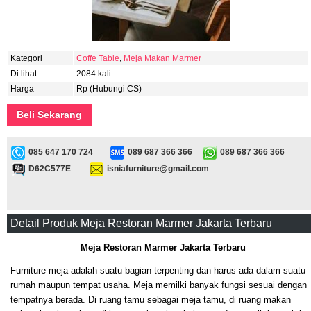
Kategori
Coffe Table
,
Meja Makan Marmer
Di lihat
2084 kali
Harga
Rp (Hubungi CS)
Beli Sekarang
085 647 170 724
089 687 366 366
089 687 366 366
D62C577E
isniafurniture@gmail.com
Detail Produk Meja Restoran Marmer Jakarta Terbaru
Meja Restoran Marmer Jakarta Terbaru
Furniture meja adalah suatu bagian terpenting dan harus ada dalam suatu
rumah maupun tempat usaha. Meja memilki banyak fungsi sesuai dengan
tempatnya berada. Di ruang tamu sebagai meja tamu, di ruang makan