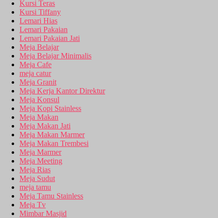
Kursi Teras
Kursi Tiffany
Lemari Hias
Lemari Pakaian
Lemari Pakaian Jati
Meja Belajar
Meja Belajar Minimalis
Meja Cafe
meja catur
Meja Granit
Meja Kerja Kantor Direktur
Meja Konsul
Meja Kopi Stainless
Meja Makan
Meja Makan Jati
Meja Makan Marmer
Meja Makan Trembesi
Meja Marmer
Meja Meeting
Meja Rias
Meja Sudut
meja tamu
Meja Tamu Stainless
Meja Tv
Mimbar Masjid