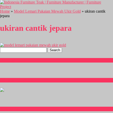
Home
»
Model Lemari Pakaian Mewah Ukir Gold
» ukiran cantik
jepara
ukiran cantik jepara
Search
for:
Hubungi Kami
CS Isnia Furniture
Kitchen Set