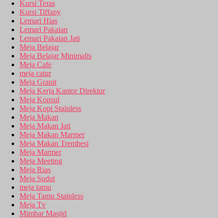
Kursi Teras
Kursi Tiffany
Lemari Hias
Lemari Pakaian
Lemari Pakaian Jati
Meja Belajar
Meja Belajar Minimalis
Meja Cafe
meja catur
Meja Granit
Meja Kerja Kantor Direktur
Meja Konsul
Meja Kopi Stainless
Meja Makan
Meja Makan Jati
Meja Makan Marmer
Meja Makan Trembesi
Meja Marmer
Meja Meeting
Meja Rias
Meja Sudut
meja tamu
Meja Tamu Stainless
Meja Tv
Mimbar Masjid