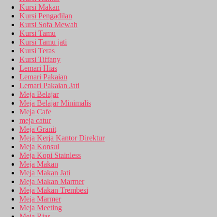
Kursi Makan
Kursi Pengadilan
Kursi Sofa Mewah
Kursi Tamu
Kursi Tamu jati
Kursi Teras
Kursi Tiffany
Lemari Hias
Lemari Pakaian
Lemari Pakaian Jati
Meja Belajar
Meja Belajar Minimalis
Meja Cafe
meja catur
Meja Granit
Meja Kerja Kantor Direktur
Meja Konsul
Meja Kopi Stainless
Meja Makan
Meja Makan Jati
Meja Makan Marmer
Meja Makan Trembesi
Meja Marmer
Meja Meeting
Meja Rias