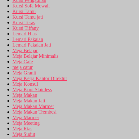
Kursi Pengadilan
Kursi Sofa Mewah
Kursi Tamu
Kursi Tamu jati
Kursi Teras
Kursi Tiffany
Lemari Hias
Lemari Pakaian
Lemari Pakaian Jati
Meja Belajar
Meja Belajar Minimalis
Meja Cafe
meja catur
Meja Granit
Meja Kerja Kantor Direktur
Meja Konsul
Meja Kopi Stainless
Meja Makan
Meja Makan Jati
Meja Makan Marmer
Meja Makan Trembesi
Meja Marmer
Meja Meeting
Meja Rias
Meja Sudut