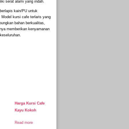
liki serat alami yang indah.
berlapis kain/PU untuk
odel kursi cafe terlaris yang
abungkan bahan berkualitas,
k hanya memberikan kenyamanan
 keseluruhan.
Harga Kursi Cafe
Kayu Kokoh
Read more