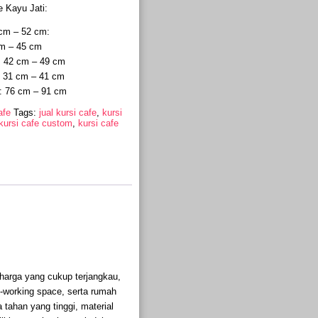
e Kayu Jati:
 cm – 52 cm:
cm – 45 cm
: 42 cm – 49 cm
: 31 cm – 41 cm
i: 76 cm – 91 cm
afe
Tags:
jual kursi cafe
,
kursi
kursi cafe custom
,
kursi cafe
arga yang cukup terjangkau,
co-working space, serta rumah
tahan yang tinggi, material