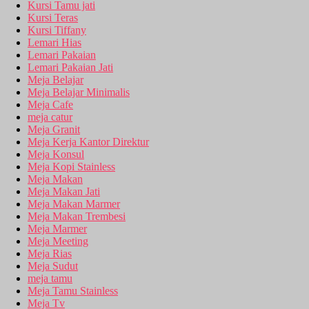
Kursi Tamu jati
Kursi Teras
Kursi Tiffany
Lemari Hias
Lemari Pakaian
Lemari Pakaian Jati
Meja Belajar
Meja Belajar Minimalis
Meja Cafe
meja catur
Meja Granit
Meja Kerja Kantor Direktur
Meja Konsul
Meja Kopi Stainless
Meja Makan
Meja Makan Jati
Meja Makan Marmer
Meja Makan Trembesi
Meja Marmer
Meja Meeting
Meja Rias
Meja Sudut
meja tamu
Meja Tamu Stainless
Meja Tv