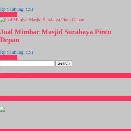
Rp (Hubungi CS)
Chat WA
Jual Mimbar Masjid Surabaya Pintu
Depan
Rp (Hubungi CS)
Chat WA
Search
for:
Hubungi Kami
CS Isnia Furniture