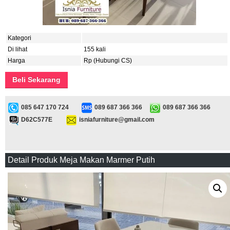
Kategori
Di lihat
155 kali
Harga
Rp (Hubungi CS)
Beli Sekarang
085 647 170 724
089 687 366 366
089 687 366 366
D62C577E
isniafurniture@gmail.com
Detail Produk Meja Makan Marmer Putih