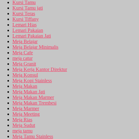
Kursi Tamu
Kursi Tamu jati
Kursi Teras
Kursi Tiffany
Lemari Hias
Lemari Pakaian
Lemari Pakaian Jati
Meja Belajar
Meja Belajar Minimalis
Meja Cafe
meja catur
Meja Granit
Meja Kerja Kantor Direktur
Meja Konsul
Meja Kopi Stainless
Meja Makan
Meja Makan Jati
Meja Makan Marmer
Meja Makan Trembesi
Meja Marmer
Meja Meeting
Meja Rias
Meja Sudut
meja tamu
Meja Tamu Stainless