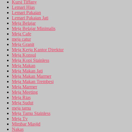
Kursi Tiffany
Lemari Hias
Lemari Pakaian
Lemari Pakaian Jati
Meja Belajar
Meja Belajar Minimalis
Meja Cafe
meja catur
Meja Granit
Meja Kerja Kantor Direktur
Meja Konsul
Meja Kopi Stainless
Meja Makan
Meja Makan Jati
Meja Makan Marmer
Meja Makan Trembesi
Meja Marmer
Meja Meeting
Meja Rias
Meja Sudut
meja tamu
Meja Tamu Stainless
Meja Tv
Mimbar Masjid
Nakas