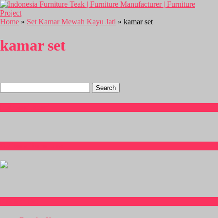
Home
»
Set Kamar Mewah Kayu Jati
» kamar set
kamar set
Search
for:
Hubungi Kami
CS Isnia Furniture
Kitchen Set