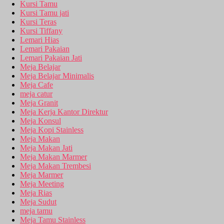
Kursi Tamu
Kursi Tamu jati
Kursi Teras
Kursi Tiffany
Lemari Hias
Lemari Pakaian
Lemari Pakaian Jati
Meja Belajar
Meja Belajar Minimalis
Meja Cafe
meja catur
Meja Granit
Meja Kerja Kantor Direktur
Meja Konsul
Meja Kopi Stainless
Meja Makan
Meja Makan Jati
Meja Makan Marmer
Meja Makan Trembesi
Meja Marmer
Meja Meeting
Meja Rias
Meja Sudut
meja tamu
Meja Tamu Stainless