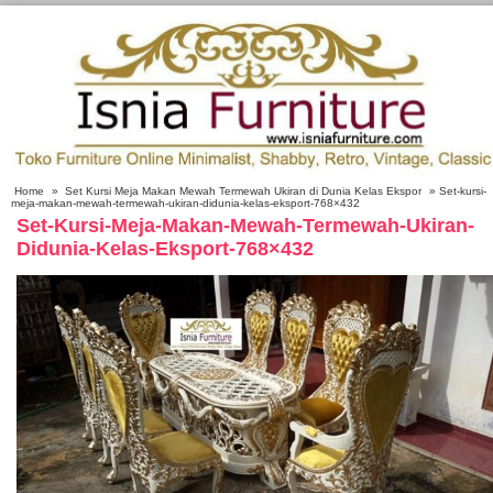
Home
»
Set Kursi Meja Makan Mewah Termewah Ukiran di Dunia Kelas Ekspor
» Set-kursi-
meja-makan-mewah-termewah-ukiran-didunia-kelas-eksport-768×432
Set-Kursi-Meja-Makan-Mewah-Termewah-Ukiran-
Didunia-Kelas-Eksport-768×432