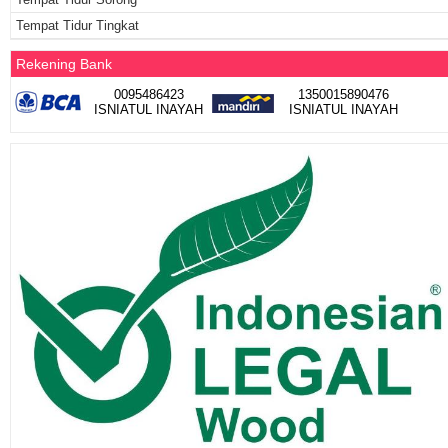
Tempat Tidur Tingkat
Rekening Bank
0095486423
1350015890476
ISNIATUL INAYAH
ISNIATUL INAYAH