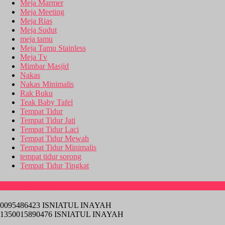
Meja Marmer
Meja Meeting
Meja Rias
Meja Sudut
meja tamu
Meja Tamu Stainless
Meja Tv
Mimbar Masjid
Nakas
Nakas Minimalis
Rak Buku
Teak Baby Tafel
Tempat Tidur
Tempat Tidur Jati
Tempat Tidur Laci
Tempat Tidur Mewah
Tempat Tidur Minimalis
tempat tidur sorong
Tempat Tidur Tingkat
Rekening Bank
0095486423 ISNIATUL INAYAH
1350015890476 ISNIATUL INAYAH