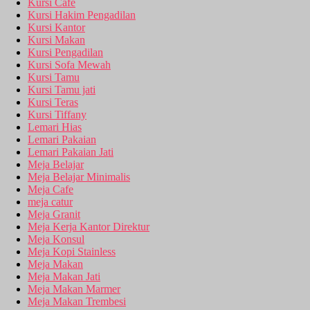
Kursi Cafe
Kursi Hakim Pengadilan
Kursi Kantor
Kursi Makan
Kursi Pengadilan
Kursi Sofa Mewah
Kursi Tamu
Kursi Tamu jati
Kursi Teras
Kursi Tiffany
Lemari Hias
Lemari Pakaian
Lemari Pakaian Jati
Meja Belajar
Meja Belajar Minimalis
Meja Cafe
meja catur
Meja Granit
Meja Kerja Kantor Direktur
Meja Konsul
Meja Kopi Stainless
Meja Makan
Meja Makan Jati
Meja Makan Marmer
Meja Makan Trembesi