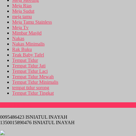
Meja Meeting
Meja Rias
Meja Sudut
meja tamu
Meja Tamu Stainless
Meja Tv
Mimbar Masjid
Nakas
Nakas Minimalis
Rak Buku
Teak Baby Tafel
Tempat Tidur
Tempat Tidur Jati
Tempat Tidur Laci
Tempat Tidur Mewah
Tempat Tidur Minimalis
tempat tidur sorong
Tempat Tidur Tingkat
Rekening Bank
0095486423 ISNIATUL INAYAH
1350015890476 ISNIATUL INAYAH