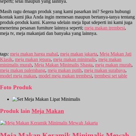
seperti; selai maupun yang lainnya.
Masih ragu denagn produk yang kami pasarkan ini? Segera hubungi
kontak kami jika Anda ingin memesan maupun bertanya-tanya tentang
produk-produk kami. Karena sdelain meja lipat sdeperti ini kami juga
menerima pesanan furniture lainnya seperti;
meja makan trembesi
,
meja tv, meja makanjati dan banyaka yang lainnya.
tags:
meja makan harga mahal
,
meja makan jakarta
,
Meja Makan Jati
Klasik
,
meja makan jepara
,
meja makan minimalis
,
meja makan
minimalis murah
,
Meja Makan Minimalis Shasta
,
meja makan murah
,
meja makan palembang
,
meja makan putih
,
meja makan surabaya
,
model meja makan
,
model meja makan trembesi
,
trembesi set table
Foto Produk
Produk lain
Meja Makan
Meja Makan Keramik Minimalis Mewah