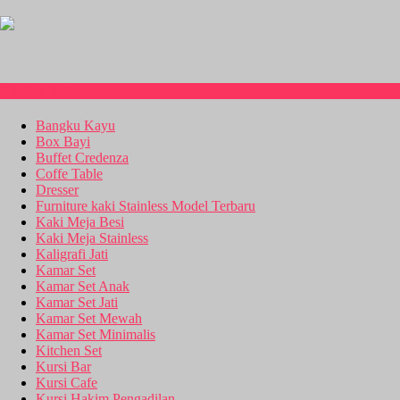
Kitchen Set
Bangku Kayu
Box Bayi
Buffet Credenza
Coffe Table
Dresser
Furniture kaki Stainless Model Terbaru
Kaki Meja Besi
Kaki Meja Stainless
Kaligrafi Jati
Kamar Set
Kamar Set Anak
Kamar Set Jati
Kamar Set Mewah
Kamar Set Minimalis
Kitchen Set
Kursi Bar
Kursi Cafe
Kursi Hakim Pengadilan