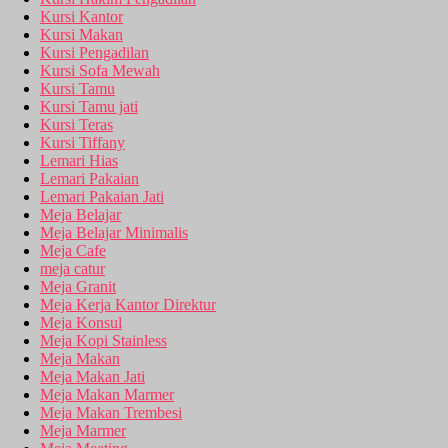
Kursi Kantor
Kursi Makan
Kursi Pengadilan
Kursi Sofa Mewah
Kursi Tamu
Kursi Tamu jati
Kursi Teras
Kursi Tiffany
Lemari Hias
Lemari Pakaian
Lemari Pakaian Jati
Meja Belajar
Meja Belajar Minimalis
Meja Cafe
meja catur
Meja Granit
Meja Kerja Kantor Direktur
Meja Konsul
Meja Kopi Stainless
Meja Makan
Meja Makan Jati
Meja Makan Marmer
Meja Makan Trembesi
Meja Marmer