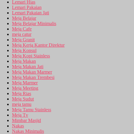
Lemari Hias
Lemari Pakaian
Lemari Pakaian Jati
Meja Belajar
Meja Belajar Minimalis
Meja Cafe
meja catur
Meja Granit
Meja Kerja Kantor Direktur
Meja Konsul
Meja Kopi Stainless
Meja Makan
Meja Makan Jati
Meja Makan Marmer
Meja Makan Trembesi
Meja Marmer
Meja Meeting
Meja Rias
Meja Sudut
meja tamu
Meja Tamu Stainless
Meja Tv
Mimbar Masjid
Nakas
Nakas Minimalis