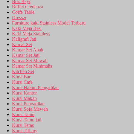
Box Bayi
Buffet Credenza
Coffe Table
Dresser
Furniture kaki Stainless Model Terbaru
Kaki Meja Besi
Kaki Meja Stainless
Kaligrafi Jati
Kamar Set
Kamar Set Anak
Kamar Set Jati
Kamar Set Mewah
Kamar Set Minimalis
Kitchen Set
Kursi Bar
Kursi Cafe
Kursi Hakim Pengadilan
Kursi Kantor
Kursi Makan
Kursi Pengadilan
Kursi Sofa Mewah
Kursi Tamu
Kursi Tamu jati
Kursi Teras
Kursi Tiffany