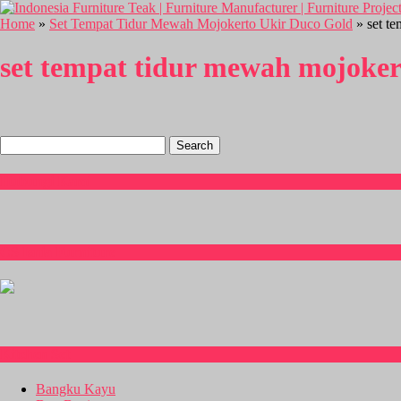
Home
»
Set Tempat Tidur Mewah Mojokerto Ukir Duco Gold
» set te
set tempat tidur mewah mojoker
Search
for:
Hubungi Kami
CS Isnia Furniture
Kitchen Set
Bangku Kayu