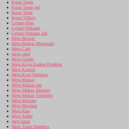
Kursi Tamu
Kursi Tamu jati
Kursi Teras
Kursi Tiffany
Lemari Hias
Lemari Pakaian
Lemari Pakaian Jati
Meja Belajar
Meja Belajar Minimalis
Meja Cafe
meja catur
Meja Granit
Meja Kerja Kantor Direktur
Meja Konsul
Meja Kopi Stainless
Meja Makan
Meja Makan Jati
Meja Makan Marmer
Meja Makan Trembesi
Meja Marmer
Meja Meeting
Meja Rias
Meja Sudut
meja tamu
Meja Tamu Stainless