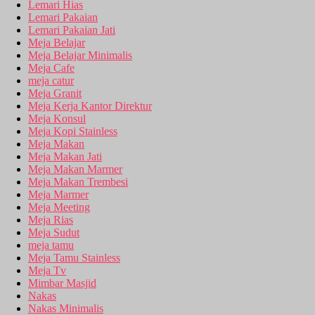
Lemari Hias
Lemari Pakaian
Lemari Pakaian Jati
Meja Belajar
Meja Belajar Minimalis
Meja Cafe
meja catur
Meja Granit
Meja Kerja Kantor Direktur
Meja Konsul
Meja Kopi Stainless
Meja Makan
Meja Makan Jati
Meja Makan Marmer
Meja Makan Trembesi
Meja Marmer
Meja Meeting
Meja Rias
Meja Sudut
meja tamu
Meja Tamu Stainless
Meja Tv
Mimbar Masjid
Nakas
Nakas Minimalis