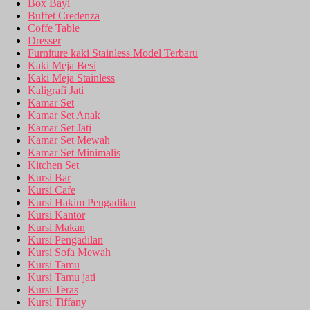
Box Bayi
Buffet Credenza
Coffe Table
Dresser
Furniture kaki Stainless Model Terbaru
Kaki Meja Besi
Kaki Meja Stainless
Kaligrafi Jati
Kamar Set
Kamar Set Anak
Kamar Set Jati
Kamar Set Mewah
Kamar Set Minimalis
Kitchen Set
Kursi Bar
Kursi Cafe
Kursi Hakim Pengadilan
Kursi Kantor
Kursi Makan
Kursi Pengadilan
Kursi Sofa Mewah
Kursi Tamu
Kursi Tamu jati
Kursi Teras
Kursi Tiffany