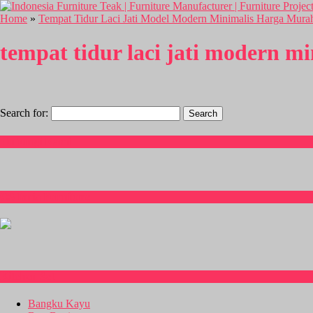
Home
»
Tempat Tidur Laci Jati Model Modern Minimalis Harga Mura
tempat tidur laci jati modern mi
Search for:
Hubungi Kami
CS Isnia Furniture
Kitchen Set
Bangku Kayu